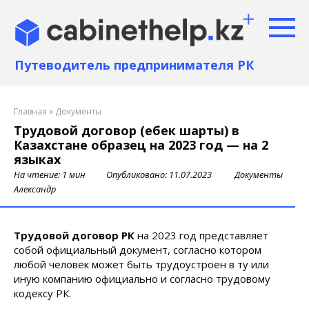
Перейти
к
контенту
Путеводитель предпринимателя РК
Главная
»
Документы
Трудовой договор (еңбек шарты) в
Казахстане образец на 2023 год — на 2
языках
На чтение:
1 мин
Опубликовано:
11.07.2023
Документы
Александр
Трудовой договор РК
на 2023 год представляет
собой официальный документ, согласно котором
любой человек может быть трудоустроен в ту или
иную компанию официально и согласно трудовому
кодексу РК.