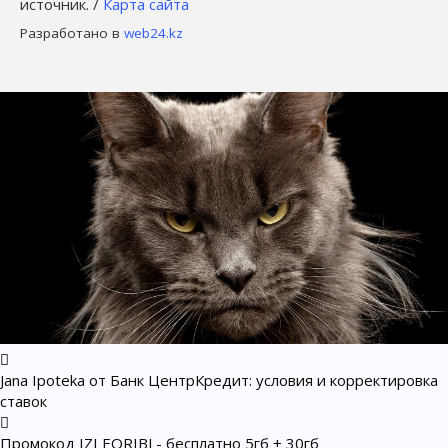
источник. /
Карта сайта
Разработано в
web24.kz
Jana Ipoteka от Банк ЦентрКредит: условия и корректировка
ставок
Промокод IZI EQRIBJ - бесплатно 5гб + 30гб