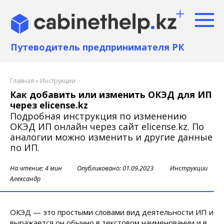
Перейти
к
контенту
Путеводитель предпринимателя РК
Главная
»
Инструкции
Как добавить или изменить ОКЭД для ИП
через elicense.kz
Подробная инструкция по изменению
ОКЭД ИП онлайн через сайт elicense.kz. По
аналогии можно изменить и другие данные
по ИП.
На чтение:
4 мин
Опубликовано:
01.09.2023
Инструкции
Александр
ОКЭД — это простыми словами вид деятельности ИП и
выражается он обычно в текстовом наименовании и в